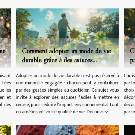
me
Comment adopter un mode de vie
C
durable grâce à des astuces
p
quotidiennes simples ?
isant
Adopter un mode de vie durable n'est pas réservé à
Choi
e fées
une minorité engagée : chacun peut y contribuer
parfo
ue les
par des gestes simples au quotidien. Ce sujet vous
choix
ien et
invite à explorer des astuces faciles à mettre en
décor
il des
œuvre, pour réduire l'impact environnemental tout
déco
en améliorant votre qualité de vie. Découvrez...
parco