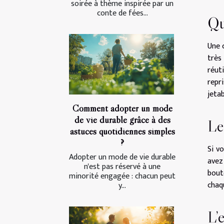
soirée à thème inspirée par un
conte de fées...
Qu
Une 
très
réuti
repr
jeta
Comment adopter un mode
de vie durable grâce à des
Le
astuces quotidiennes simples
?
Si v
Adopter un mode de vie durable
avez
n'est pas réservé à une
bout
minorité engagée : chacun peut
chaq
y...
L’