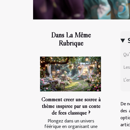
Dans La Même
Rubrique
Qu’
Les
L’e
Comment créer une soirée à
De n
thème inspirée par un conte
des 
de fées classique ?
opti
Plongez dans un univers
artic
féérique en organisant une