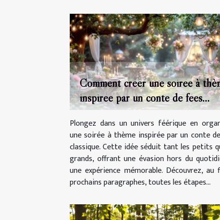
Comment créer une soirée à thè
inspirée par un conte de fées
classique ?
Plongez dans un univers féérique en organ
une soirée à thème inspirée par un conte d
classique. Cette idée séduit tant les petits q
grands, offrant une évasion hors du quotid
une expérience mémorable. Découvrez, au f
prochains paragraphes, toutes les étapes...