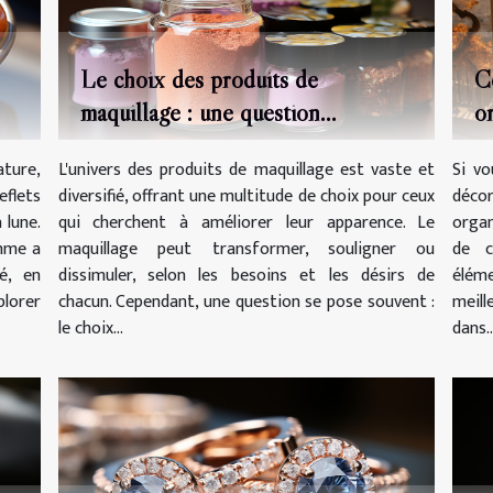
Le choix des produits de
C
maquillage : une question
o
d'expérience personnelle ou de
P
ature,
L'univers des produits de maquillage est vaste et
Si vo
marque ?
flets
diversifié, offrant une multitude de choix pour ceux
décor
 lune.
qui cherchent à améliorer leur apparence. Le
organ
mme a
maquillage peut transformer, souligner ou
de c
é, en
dissimuler, selon les besoins et les désirs de
éléme
plorer
chacun. Cependant, une question se pose souvent :
meill
le choix...
dans..