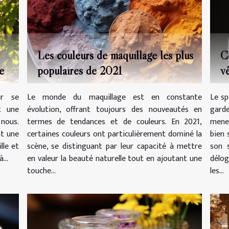
Les couleurs de maquillage les plus
C
populaires de 2021
v
e
h
Le monde du maquillage est en constante
Le sp
ur se
évolution, offrant toujours des nouveautés en
gard
t une
termes de tendances et de couleurs. En 2021,
mener
 nous.
certaines couleurs ont particulièrement dominé la
bien 
nt une
scène, se distinguant par leur capacité à mettre
son s
lle et
en valeur la beauté naturelle tout en ajoutant une
délog
...
touche...
les...